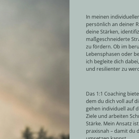
In meinen individuelle
persönlich an deiner 
deine Stärken, identif
maßgeschneiderte Stra
zu fördern. Ob im beru
Lebensphasen oder bei
ich begleite dich dabe
und resilienter zu wer
Das 1:1 Coaching biete
dem du dich voll auf d
gehen individuell auf d
Ziele und arbeiten Schr
Stärke. Mein Ansatz is
praxisnah – damit du d
umsetzen kannst.